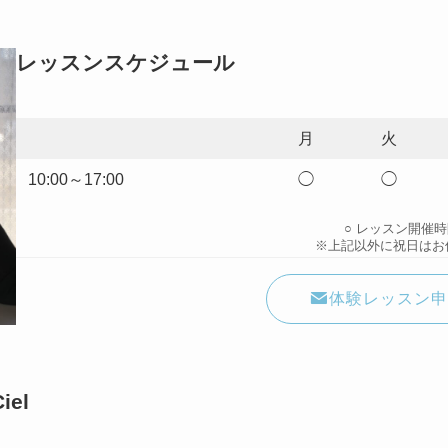
レッスンスケジュール
月
火
10:00～17:00
◯
◯
○ レッスン開催
※上記以外に祝日はお
体験レッスン申
el