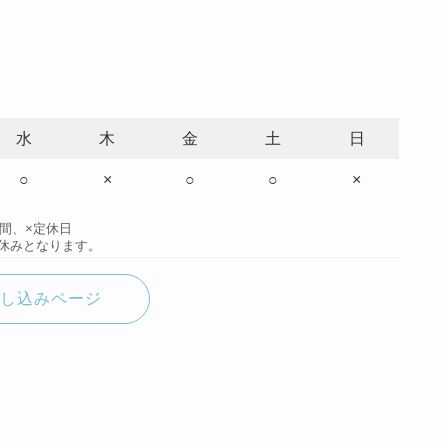
水
木
金
土
日
○
×
○
○
×
時間、×定休日
休みとなります。
し込みページ